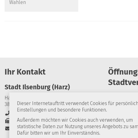
Wahlen
Ihr Kontakt
Öffnung
Stadtve
Stadt Ilsenburg (Harz)
Harzburger Straße 24
Dieser Internetauftritt verwendet Cookies für persönlic
38871 Ilsenburg (Harz)
Montag
Einstellungen und besondere Funktionen.
+49 39452 84-0
Dienstag
Außerdem möchten wir Cookies auch verwenden, um
+49 39452 84-114
statistische Daten zur Nutzung unseres Angebots zu sa
Stadt-Ilsenburg@stadt-ilsenburg.de
Mittwoch
Dafür bitten wir um Ihr Einverständnis.
Donnerstag