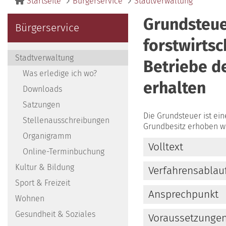
Startseite
Bürgerservice
Stadtverwaltung
Grundsteue
Bürgerservice
forstwirtsc
Stadtverwaltung
Betriebe d
Was erledige ich wo?
erhalten
Downloads
Satzungen
Die Grundsteuer ist ei
Stellenausschreibungen
Grundbesitz erhoben wi
Organigramm
Volltext
Online-Terminbuchung
Kultur & Bildung
Verfahrensablau
Sport & Freizeit
Ansprechpunkt
Wohnen
Gesundheit & Soziales
Voraussetzunge