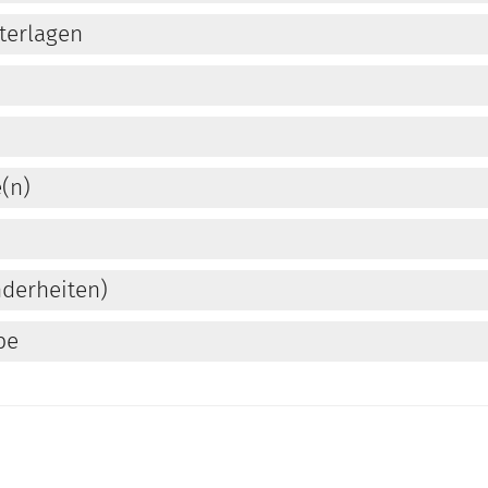
terlagen
(n)
derheiten)
be