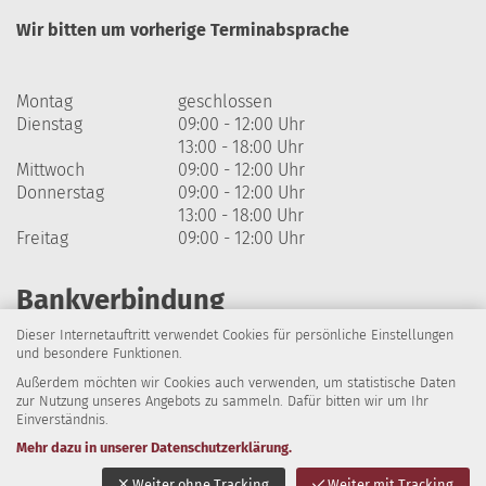
Wir bitten um vorherige Terminabsprache
Montag
geschlossen
Dienstag
09:00 - 12:00 Uhr
13:00 - 18:00 Uhr
Mittwoch
09:00 - 12:00 Uhr
Donnerstag
09:00 - 12:00 Uhr
13:00 - 18:00 Uhr
Freitag
09:00 - 12:00 Uhr
Bankverbindung
Dieser Internetauftritt verwendet Cookies für persönliche Einstellungen
Harzsparkasse
und besondere Funktionen.
Außerdem möchten wir Cookies auch verwenden, um statistische Daten
IBAN: DE64 8105 2000 0320 1838 07
zur Nutzung unseres Angebots zu sammeln. Dafür bitten wir um Ihr
Einverständnis.
BIC: NOLADE21HRZ
Mehr dazu in unserer Datenschutzerklärung.
Impressum
Datenschutz
Barrierefreiheit
Weiter ohne Tracking
Weiter mit Tracking