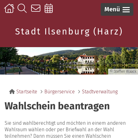
Menü
Stadt Ilsenburg (Harz)
© Steffen Waack
Startseite
Bürgerservice
Stadtverwaltung
Wahlschein beantragen
Sie sind wahlberechtigt und möchten in einem anderen
Wahlraum wählen oder per Briefwahl an der Wahl
teilnehmen? Dann müssen Sie einen Wahlschein