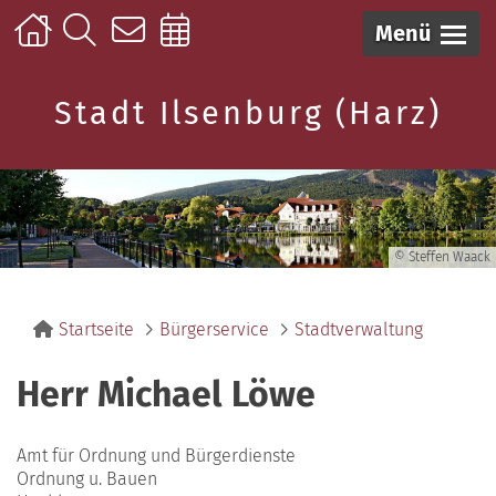
Menü
Stadt Ilsenburg (Harz)
© Steffen Waack
Startseite
Bürgerservice
Stadtverwaltung
Herr Michael Löwe
Amt für Ordnung und Bürgerdienste
Ordnung u. Bauen