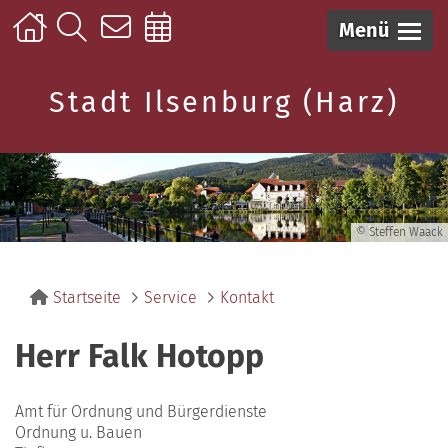
Menü
Stadt Ilsenburg (Harz)
© Steffen Waack
Startseite
Service
Kontakt
Herr Falk Hotopp
Amt für Ordnung und Bürgerdienste
Ordnung u. Bauen