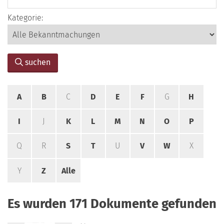
Kategorie:
suchen
A
B
C
D
E
F
G
H
I
J
K
L
M
N
O
P
Q
R
S
T
U
V
W
X
Y
Z
Alle
Es wurden 171 Dokumente gefunden