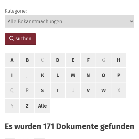
Kategorie:
suchen
A
B
C
D
E
F
G
H
I
J
K
L
M
N
O
P
Q
R
S
T
U
V
W
X
Y
Z
Alle
Es wurden 171 Dokumente gefunden