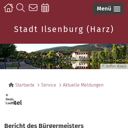
Menü
Stadt Ilsenburg (Harz)
© Steffen Waack
Startseite
Service
Aktuelle Meldungen
©
Denis
Loeffke
Bericht des Bürgermeisters