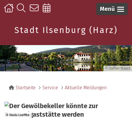
Menü
Stadt Ilsenburg (Harz)
© Steffen Waack
Startseite
Service
Aktuelle Meldungen
© Denis Loeffke