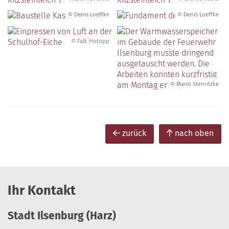
© Denis Loeffke
© Denis Loeffke
© Falk Hotopp
© Mario Sternitzke
zurück
nach oben
Ihr Kontakt
Stadt Ilsenburg (Harz)