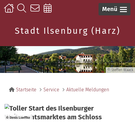
Menü
Stadt Ilsenburg (Harz)
© Steffen Waack
Startseite
Service
Aktuelle Meldungen
© Denis Loeffke