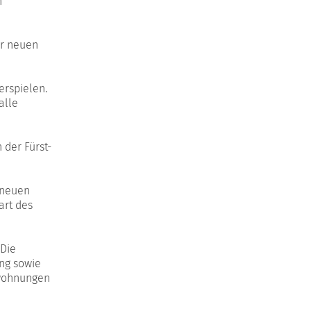
n
er neuen
erspielen.
alle
 der Fürst-
 neuen
art des
 Die
ung sowie
nwohnungen