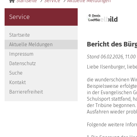
Startseite
Service
Aktuelle Meldungen
Service
© Denis
Loeffke
Startseite
Bericht des Bür
Aktuelle Meldungen
Impressum
Stand 06.02.2026, 11.00
Datenschutz
Liebe Ilsenburger, lieb
Suche
die wunderschönen Wint
Kontakt
Beispielsweise erfolgt
Barrierefreiheit
in der Evangelischen G
Schulsport stattfand, 
der Tribüne begonnen. 
Ausfahren wieder probl
Folgende weitere Infor