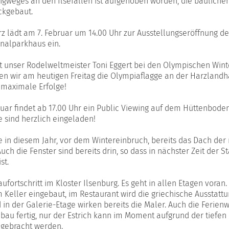
ngweges an den Ilsefällen ist aufgehoben worden, die bauliche
ckgebaut.
rz lädt am 7. Februar um 14.00 Uhr zur Ausstellungseröffnung d
onalparkhaus ein.
tet unser Rodelweltmeister Toni Eggert bei den Olympischen Wint
n wir am heutigen Freitag die Olympiaflagge an der Harzlandh
 maximale Erfolge!
ruar findet ab 17.00 Uhr ein Public Viewing auf dem Hüttenboden
ie sind herzlich eingeladen!
 in diesem Jahr, vor dem Wintereinbruch, bereits das Dach der
ch die Fenster sind bereits drin, so dass in nächster Zeit der St
st.
aufortschritt im Kloster Ilsenburg. Es geht in allen Etagen voran.
 Keller eingebaut, im Restaurant wird die griechische Ausstatt
 in der Galerie-Etage wirken bereits die Maler. Auch die Ferie
bau fertig, nur der Estrich kann im Moment aufgrund der tiefen
ngebracht werden.