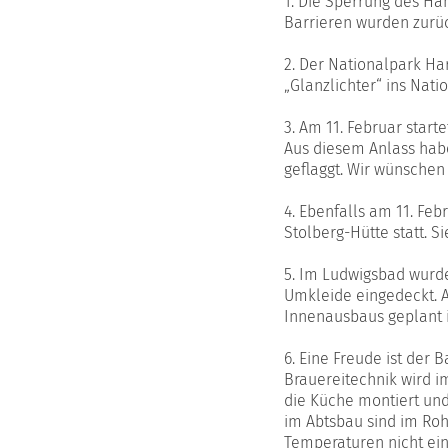
1. Die Sperrung des Ha
Barrieren wurden zurü
2. Der Nationalpark Ha
„Glanzlichter“ ins Nati
3. Am 11. Februar star
Aus diesem Anlass habe
geflaggt. Wir wünschen
4. Ebenfalls am 11. Feb
Stolberg-Hütte statt. S
5. Im Ludwigsbad wurde
Umkleide eingedeckt. Au
Innenausbaus geplant i
6. Eine Freude ist der B
Brauereitechnik wird im
die Küche montiert und
im Abtsbau sind im Roh
Temperaturen nicht ei