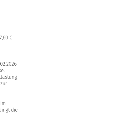
7,60 €
.02.2026
se.
tlastung
 zur
 im
ingt die