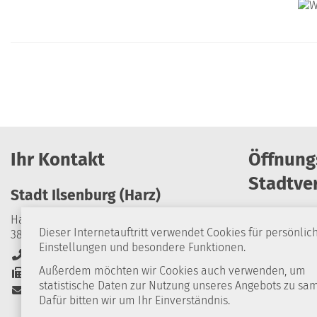
Ihr Kontakt
Öffnung
Stadtve
Stadt Ilsenburg (Harz)
Harzburger Straße 24
Dieser Internetauftritt verwendet Cookies für persönlic
38871 Ilsenburg (Harz)
Montag
Einstellungen und besondere Funktionen.
+49 39452 84-0
Dienstag
Außerdem möchten wir Cookies auch verwenden, um
+49 39452 84-114
statistische Daten zur Nutzung unseres Angebots zu sa
Stadt-Ilsenburg@stadt-ilsenburg.de
Mittwoch
Dafür bitten wir um Ihr Einverständnis.
Donnerstag