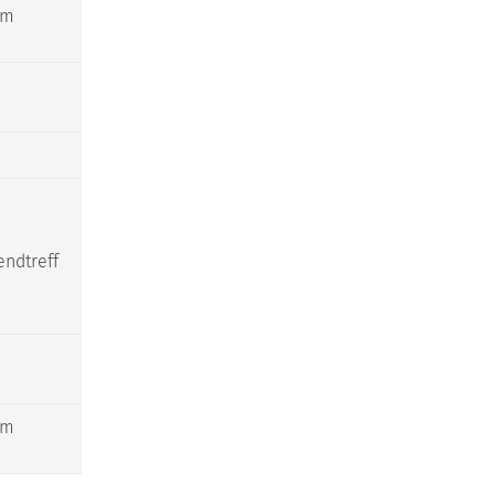
am
ndtreff
am