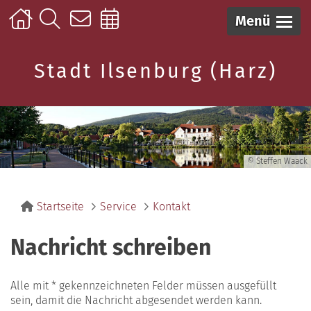
Menü
Stadt Ilsenburg (Harz)
© Steffen Waack
Startseite
Service
Kontakt
Nachricht schreiben
Alle mit * gekennzeichneten Felder müssen ausgefüllt
sein, damit die Nachricht abgesendet werden kann.