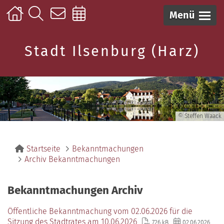
Menü
Stadt Ilsenburg (Harz)
© Steffen Waack
Startseite
Bekanntmachungen
Archiv Bekanntmachungen
Bekanntmachungen Archiv
Öffentliche Bekanntmachung vom 02.06.2026 für die
Sitzung des Stadtrates am 10.06.2026
726 kB
02.06.2026