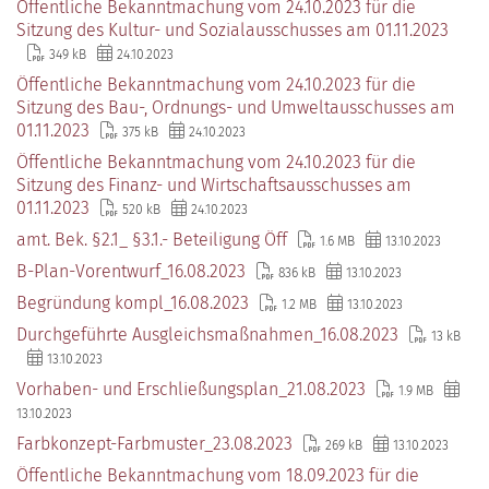
Öffentliche Bekanntmachung vom 24.10.2023 für die
Sitzung des Kultur- und Sozialausschusses am 01.11.2023
349 kB
24.10.2023
Öffentliche Bekanntmachung vom 24.10.2023 für die
Sitzung des Bau-, Ordnungs- und Umweltausschusses am
01.11.2023
375 kB
24.10.2023
Öffentliche Bekanntmachung vom 24.10.2023 für die
Sitzung des Finanz- und Wirtschaftsausschusses am
01.11.2023
520 kB
24.10.2023
amt. Bek. §2.1_ §3.1.- Beteiligung Öff
1.6 MB
13.10.2023
B-Plan-Vorentwurf_16.08.2023
836 kB
13.10.2023
Begründung kompl_16.08.2023
1.2 MB
13.10.2023
Durchgeführte Ausgleichsmaßnahmen_16.08.2023
13 kB
13.10.2023
Vorhaben- und Erschließungsplan_21.08.2023
1.9 MB
13.10.2023
Farbkonzept-Farbmuster_23.08.2023
269 kB
13.10.2023
Öffentliche Bekanntmachung vom 18.09.2023 für die