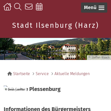
Menü
Stadt Ilsenburg (Harz)
© Steffen Waack
Startseite
Service
Aktuelle Meldungen
© Denis Loeffke
Informationen des Bürgermeisters