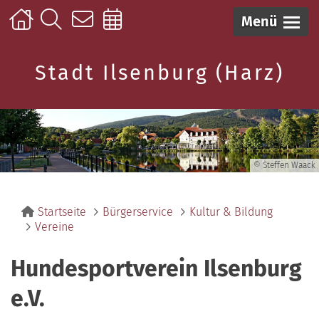
Menü
Stadt Ilsenburg (Harz)
© Steffen Waack
Startseite
Bürgerservice
Kultur & Bildung
Vereine
Hundesportverein Ilsenburg
e.V.