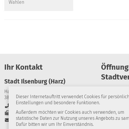
Wahlen
Ihr Kontakt
Öffnung
Stadtve
Stadt Ilsenburg (Harz)
Harzburger Straße 24
Dieser Internetauftritt verwendet Cookies für persönlic
38871 Ilsenburg (Harz)
Montag
Einstellungen und besondere Funktionen.
+49 39452 84-0
Dienstag
Außerdem möchten wir Cookies auch verwenden, um
+49 39452 84-114
statistische Daten zur Nutzung unseres Angebots zu sa
Stadt-Ilsenburg@stadt-ilsenburg.de
Mittwoch
Dafür bitten wir um Ihr Einverständnis.
Donnerstag