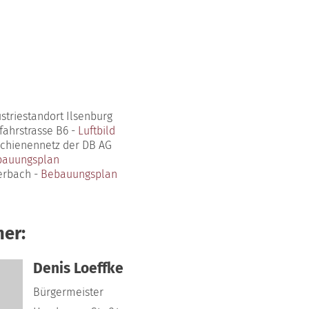
triestandort Ilsenburg
fahrstrasse B6 -
Luftbild
Schienennetz der DB AG
bauungsplan
erbach -
Bebauungsplan
er:
Denis Loeffke
Bürgermeister