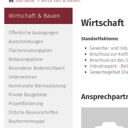
Startseite
Wirtschaft & Bauen
Wirtschaft & Bauen
Wirtschaft
Öffentliche Auslegungen
Standortfaktoren:
Ausschreibungen
Gewerbe- und Indus
Flächennutzungsplan
Anschluss zur Kraft
Bebauungspläne
Anschluss an das 
Industriepark -
Be
Besonderer Bodenrichtwert
Gewerbegebiet Ell
Unternehmen
Kommunale Wärmeplanung
Private Baugebiete
Ansprechpartn
Projektförderung
Örtliche Bauvorschriften
Bauherrenmappe