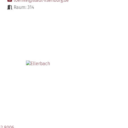
loeffke@stadt-ilsenburg.de
Raum: 314
52 8006