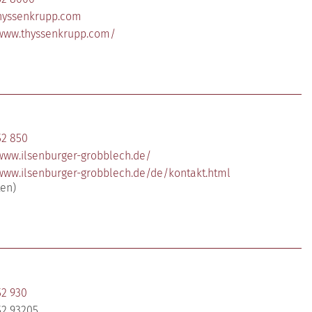
hyssenkrupp.com
/www.thyssenkrupp.com/
52 850
/www.ilsenburger-grobblech.de/
/www.ilsenburger-grobblech.de/de/kontakt.html
ten)
52 930
52 93205