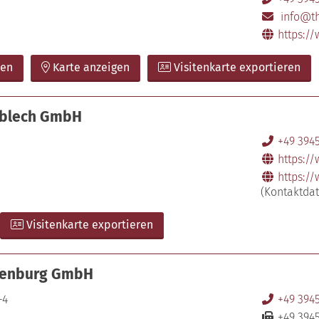
info@t
https:/
ben
Karte anzeigen
Visitenkarte exportieren
bblech GmbH
+49 394
https:/
https:/
(Kontaktda
Visitenkarte exportieren
lsenburg GmbH
–4
+49 394
+49 394