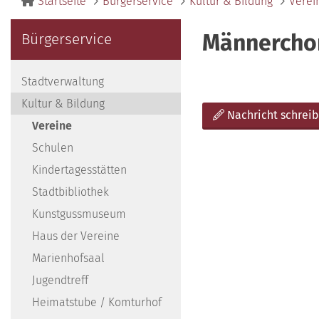
Startseite
Bürgerservice
Kultur & Bildung
Verei
Männerchor
Bürgerservice
Stadtverwaltung
Kultur & Bildung
Nachricht schrei
Vereine
Schulen
Kindertagesstätten
Stadtbibliothek
Kunstgussmuseum
Haus der Vereine
Marienhofsaal
Jugendtreff
Heimatstube / Komturhof