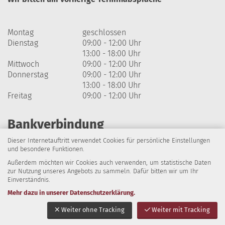
Montag
geschlossen
Dienstag
09:00 - 12:00 Uhr
13:00 - 18:00 Uhr
Mittwoch
09:00 - 12:00 Uhr
Donnerstag
09:00 - 12:00 Uhr
13:00 - 18:00 Uhr
Freitag
09:00 - 12:00 Uhr
Bankverbindung
Dieser Internetauftritt verwendet Cookies für persönliche Einstellungen
Harzsparkasse
und besondere Funktionen.
Außerdem möchten wir Cookies auch verwenden, um statistische Daten
IBAN: DE64 8105 2000 0320 1838 07
zur Nutzung unseres Angebots zu sammeln. Dafür bitten wir um Ihr
Einverständnis.
BIC: NOLADE21HRZ
Mehr dazu in unserer Datenschutzerklärung.
Impressum
Datenschutz
Barrierefreiheit
Weiter ohne Tracking
Weiter mit Tracking