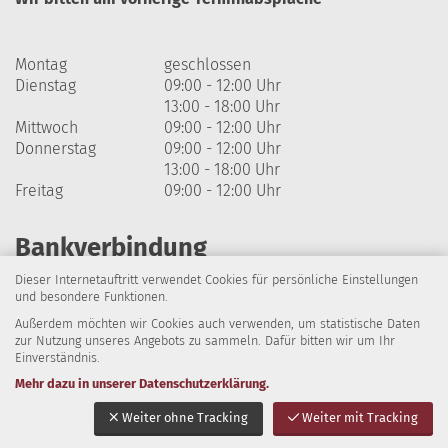
Montag
geschlossen
Dienstag
09:00 - 12:00 Uhr
13:00 - 18:00 Uhr
Mittwoch
09:00 - 12:00 Uhr
Donnerstag
09:00 - 12:00 Uhr
13:00 - 18:00 Uhr
Freitag
09:00 - 12:00 Uhr
Bankverbindung
Dieser Internetauftritt verwendet Cookies für persönliche Einstellungen
Harzsparkasse
und besondere Funktionen.
Außerdem möchten wir Cookies auch verwenden, um statistische Daten
IBAN: DE64 8105 2000 0320 1838 07
zur Nutzung unseres Angebots zu sammeln. Dafür bitten wir um Ihr
Einverständnis.
BIC: NOLADE21HRZ
Mehr dazu in unserer Datenschutzerklärung.
Impressum
Datenschutz
Barrierefreiheit
Weiter ohne Tracking
Weiter mit Tracking