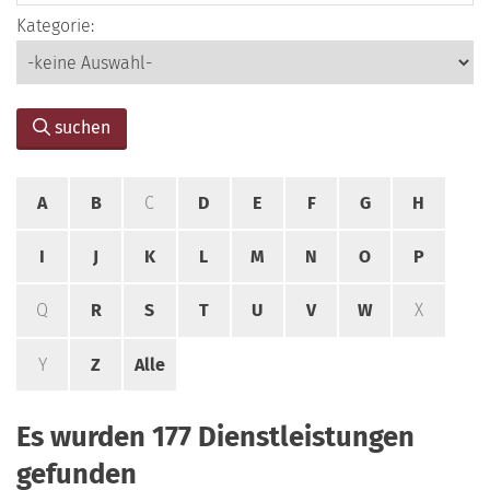
Kategorie:
suchen
A
B
C
D
E
F
G
H
I
J
K
L
M
N
O
P
Q
R
S
T
U
V
W
X
Y
Z
Alle
Es wurden 177 Dienstleistungen
gefunden