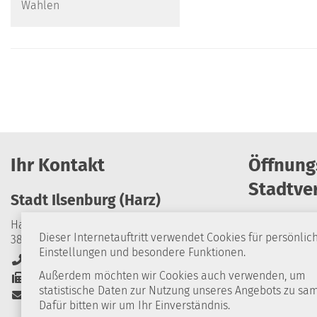
Wahlen
Ihr Kontakt
Öffnung
Stadtve
Stadt Ilsenburg (Harz)
Harzburger Straße 24
Dieser Internetauftritt verwendet Cookies für persönlic
38871 Ilsenburg (Harz)
Montag
Einstellungen und besondere Funktionen.
+49 39452 84-0
Dienstag
Außerdem möchten wir Cookies auch verwenden, um
+49 39452 84-114
statistische Daten zur Nutzung unseres Angebots zu sa
Stadt-Ilsenburg@stadt-ilsenburg.de
Mittwoch
Dafür bitten wir um Ihr Einverständnis.
Donnerstag