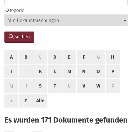
Kategorie:
suchen
A
B
C
D
E
F
G
H
I
J
K
L
M
N
O
P
Q
R
S
T
U
V
W
X
Y
Z
Alle
Es wurden 171 Dokumente gefunden