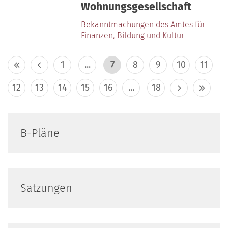
Wohnungsgesellschaft
Bekanntmachungen des Amtes für
Finanzen‚ Bildung und Kultur
1
...
7
8
9
10
11
12
13
14
15
16
...
18
B-Pläne
Satzungen