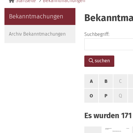
Startseite
Bekanntmachungen
Bekanntma
Bekanntmachungen
Archiv Bekanntmachungen
Suchbegriff:
suchen
A
B
C
O
P
Q
Es wurden 17