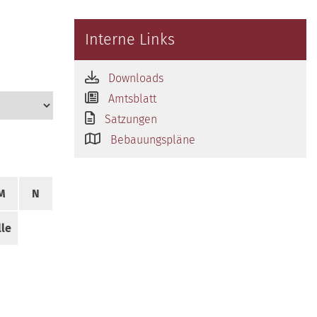
Interne Links
Downloads
Amtsblatt
Satzungen
Bebauungspläne
M
N
lle