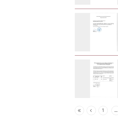
1
...