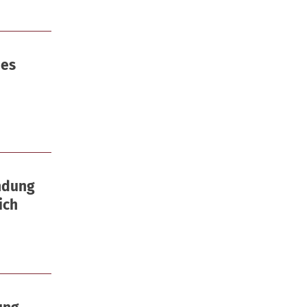
des
ndung
ich