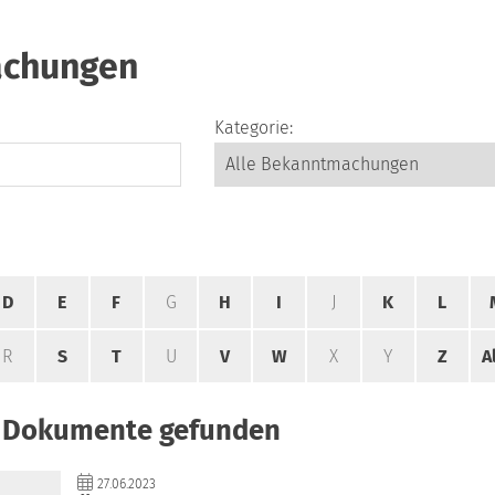
chungen
Kategorie:
D
E
F
G
H
I
J
K
L
R
S
T
U
V
W
X
Y
Z
A
1 Dokumente gefunden
27.06.2023