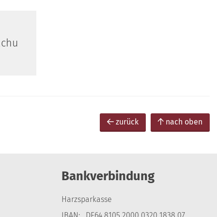
achu
zurück
nach oben
Bankverbindung
Harzsparkasse
IBAN: DE64 8105 2000 0320 1838 07