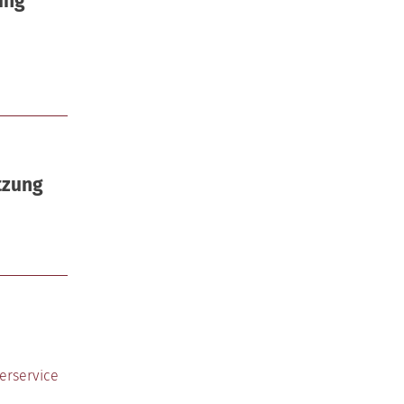
ung
tzung
erservice