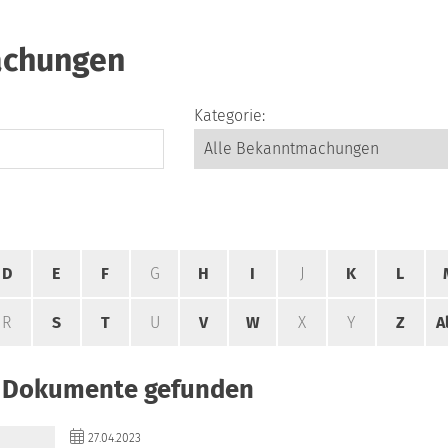
chungen
Kategorie:
D
E
F
G
H
I
J
K
L
R
S
T
U
V
W
X
Y
Z
A
1 Dokumente gefunden
27.04.2023