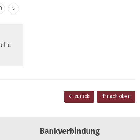
8
achu
zurück
nach oben
Bankverbindung