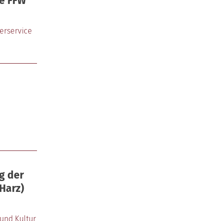
ie FFW
erservice
g der
Harz)
und Kultur