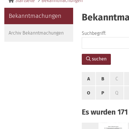
Startseite
Bekanntmachungen
Bekanntma
Bekanntmachungen
Archiv Bekanntmachungen
Suchbegriff:
suchen
A
B
C
O
P
Q
Es wurden 17