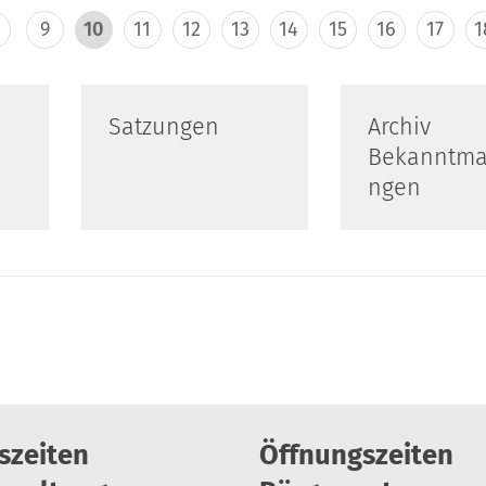
9
10
11
12
13
14
15
16
17
1
Satzungen
Archiv
Bekanntm
ngen
szeiten
Öffnungszeiten