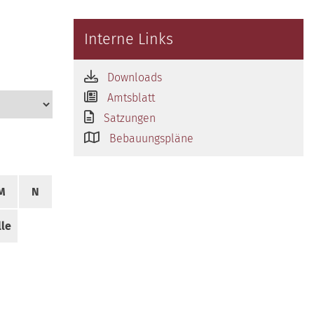
Interne Links
Downloads
Amtsblatt
Satzungen
Bebauungspläne
M
N
lle