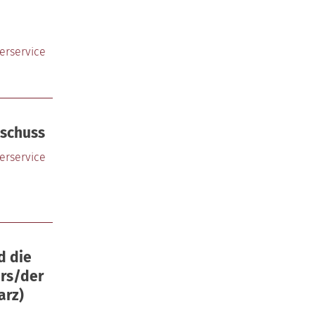
erservice
schuss
erservice
d die
ers/der
arz)