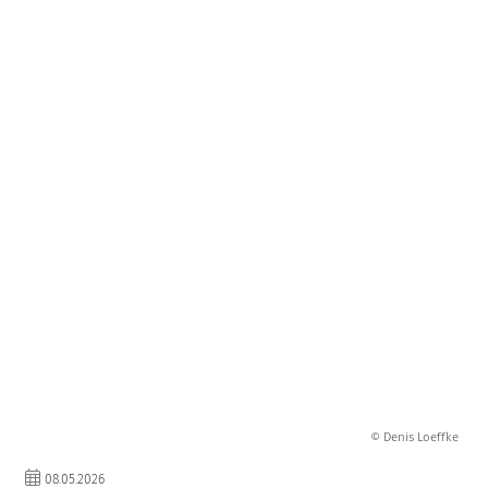
© Denis Loeffke
08.05.2026