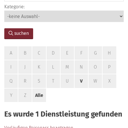
Kategorie:
suchen
A
B
C
D
E
F
G
H
I
J
K
L
M
N
O
P
Q
R
S
T
U
V
W
X
Y
Z
Alle
Es wurde 1 Dienstleistung gefunden
Vorläufigen Reisepass beantragen