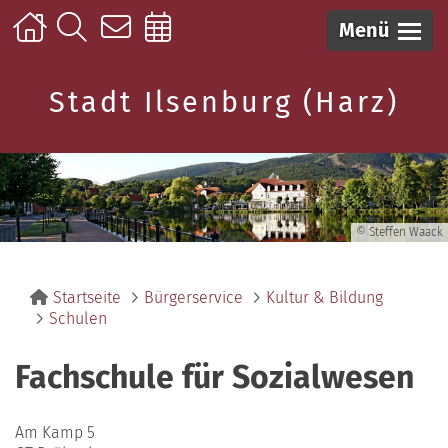
Menü
Stadt Ilsenburg (Harz)
© Steffen Waack
Startseite
Bürgerservice
Kultur & Bildung
Schulen
Fachschule für Sozialwesen
Am Kamp 5