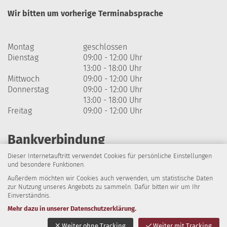
Wir bitten um vorherige Terminabsprache
Montag
geschlossen
Dienstag
09:00 - 12:00 Uhr
13:00 - 18:00 Uhr
Mittwoch
09:00 - 12:00 Uhr
Donnerstag
09:00 - 12:00 Uhr
13:00 - 18:00 Uhr
Freitag
09:00 - 12:00 Uhr
Bankverbindung
Dieser Internetauftritt verwendet Cookies für persönliche Einstellungen
Harzsparkasse
und besondere Funktionen.
Außerdem möchten wir Cookies auch verwenden, um statistische Daten
IBAN: DE64 8105 2000 0320 1838 07
zur Nutzung unseres Angebots zu sammeln. Dafür bitten wir um Ihr
Einverständnis.
BIC: NOLADE21HRZ
Mehr dazu in unserer Datenschutzerklärung.
Impressum
Datenschutz
Barrierefreiheit
Weiter ohne Tracking
Weiter mit Tracking