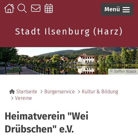
Menü
Stadt Ilsenburg (Harz)
© Steffen Waack
Startseite
Bürgerservice
Kultur & Bildung
Vereine
Heimatverein "Wei
Drübschen" e.V.