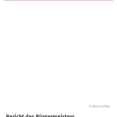
© Denis Loeffke
Bericht des Bürgermeisters