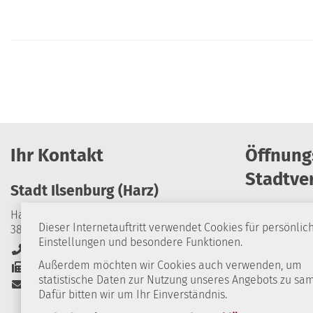
Ihr Kontakt
Öffnung
Stadtve
Stadt Ilsenburg (Harz)
Harzburger Straße 24
Dieser Internetauftritt verwendet Cookies für persönlic
38871 Ilsenburg (Harz)
Montag
Einstellungen und besondere Funktionen.
+49 39452 84-0
Dienstag
Außerdem möchten wir Cookies auch verwenden, um
+49 39452 84-114
statistische Daten zur Nutzung unseres Angebots zu sa
Stadt-Ilsenburg@stadt-ilsenburg.de
Mittwoch
Dafür bitten wir um Ihr Einverständnis.
Donnerstag