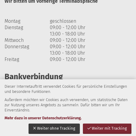
Wir bitten um vorherige Terminabsprache
Montag
geschlossen
Dienstag
09:00 - 12:00 Uhr
13:00 - 18:00 Uhr
Mittwoch
09:00 - 12:00 Uhr
Donnerstag
09:00 - 12:00 Uhr
13:00 - 18:00 Uhr
Freitag
09:00 - 12:00 Uhr
Bankverbindung
Dieser Internetauftritt verwendet Cookies für persönliche Einstellungen
Harzsparkasse
und besondere Funktionen.
Außerdem möchten wir Cookies auch verwenden, um statistische Daten
IBAN: DE64 8105 2000 0320 1838 07
zur Nutzung unseres Angebots zu sammeln. Dafür bitten wir um Ihr
Einverständnis.
BIC: NOLADE21HRZ
Mehr dazu in unserer Datenschutzerklärung.
Impressum
Datenschutz
Barrierefreiheit
Weiter ohne Tracking
Weiter mit Tracking