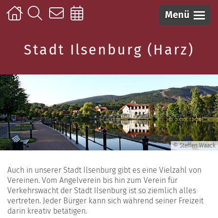
Menü
Stadt Ilsenburg (Harz)
© Steffen Waack
Auch in unserer Stadt Ilsenburg gibt es eine Vielzahl von
Vereinen. Vom Angelverein bis hin zum Verein für
Verkehrswacht der Stadt Ilsenburg ist so ziemlich alles
vertreten. Jeder Bürger kann sich während seiner Freizeit
darin kreativ betätigen.