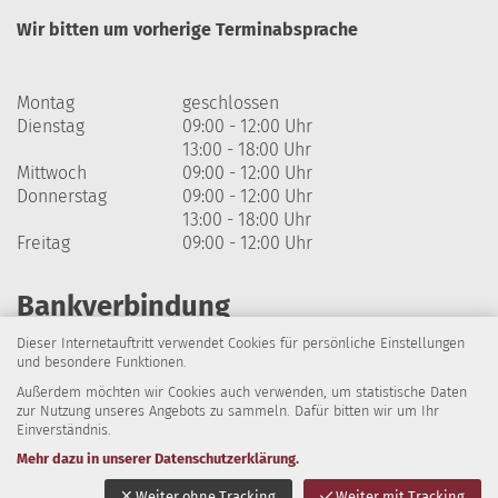
Wir bitten um vorherige Terminabsprache
Montag
geschlossen
Dienstag
09:00 - 12:00 Uhr
13:00 - 18:00 Uhr
Mittwoch
09:00 - 12:00 Uhr
Donnerstag
09:00 - 12:00 Uhr
13:00 - 18:00 Uhr
Freitag
09:00 - 12:00 Uhr
Bankverbindung
Dieser Internetauftritt verwendet Cookies für persönliche Einstellungen
Harzsparkasse
und besondere Funktionen.
Außerdem möchten wir Cookies auch verwenden, um statistische Daten
IBAN: DE64 8105 2000 0320 1838 07
zur Nutzung unseres Angebots zu sammeln. Dafür bitten wir um Ihr
Einverständnis.
BIC: NOLADE21HRZ
Mehr dazu in unserer Datenschutzerklärung.
Impressum
Datenschutz
Barrierefreiheit
Weiter ohne Tracking
Weiter mit Tracking