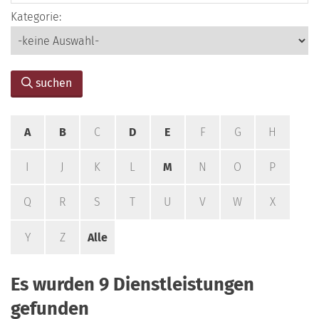
Kategorie:
suchen
A
B
C
D
E
F
G
H
I
J
K
L
M
N
O
P
Q
R
S
T
U
V
W
X
Y
Z
Alle
Es wurden 9 Dienstleistungen
gefunden