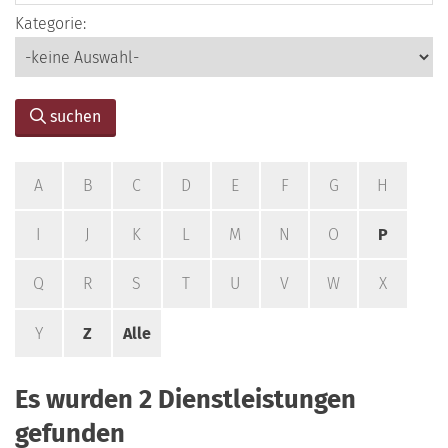
Kategorie:
suchen
A
B
C
D
E
F
G
H
I
J
K
L
M
N
O
P
Q
R
S
T
U
V
W
X
Y
Z
Alle
Es wurden 2 Dienstleistungen
gefunden