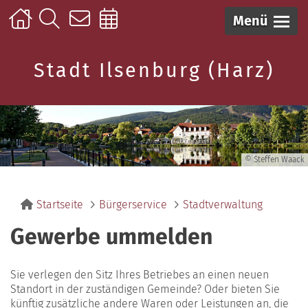
Menü
Stadt Ilsenburg (Harz)
© Steffen Waack
Startseite
Bürgerservice
Stadtverwaltung
Gewerbe ummelden
Sie verlegen den Sitz Ihres Betriebes an einen neuen
Standort in der zuständigen Gemeinde? Oder bieten Sie
künftig zusätzliche andere Waren oder Leistungen an, die