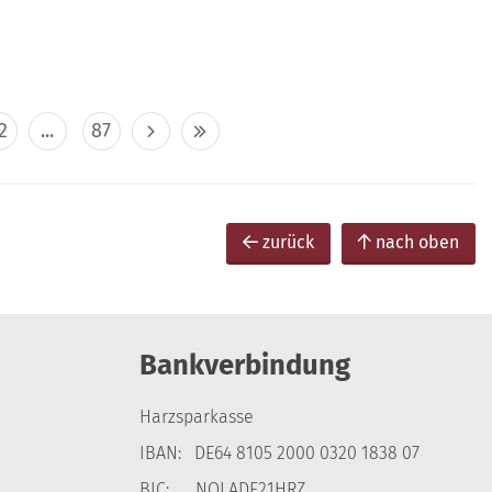
2
...
87
zurück
nach oben
Bankverbindung
Harzsparkasse
IBAN: DE64 8105 2000 0320 1838 07
BIC: NOLADE21HRZ