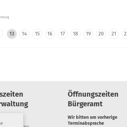
senburg
13
14
15
16
17
18
19
20
21
2
szeiten
Öffnungszeiten
rwaltung
Bürgeramt
Wir bitten um vorherige
he
Terminabsprache
geschlossen